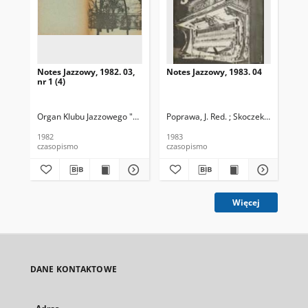
Notes Jazzowy, 1982. 03,
Notes Jazzowy, 1983. 04
Not
nr 1 (4)
Organ Klubu Jazzowego "Rotunda"
Poprawa, J. Red. ; Skoczek T. Red.
Skoczek, T. Red.
Pop
1982
1983
198
czasopismo
czasopismo
cza
Więcej
DANE KONTAKTOWE