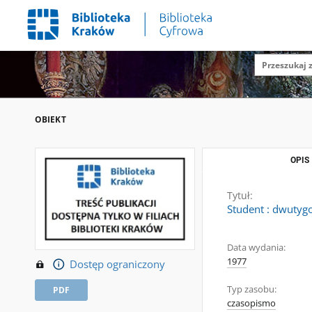
OBIEKT
OPIS
Tytuł:
Student : dwutygo
Data wydania:
1977
Dostęp ograniczony
Typ zasobu:
PDF
czasopismo