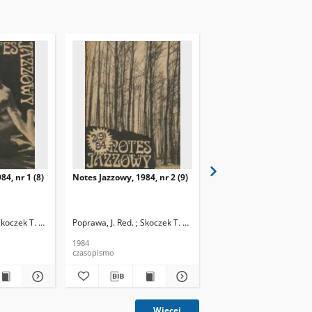
84, nr 1 (8)
Notes Jazzowy, 1984, nr 2 (9)
Notes Jazzowy, 1984, nr
(10)
Skoczek T. Red.
Poprawa, J. Red. ; Skoczek T. Red.
Poprawa, J. Red. ; Skocze
1984
1984
czasopismo
czasopismo
Więcej