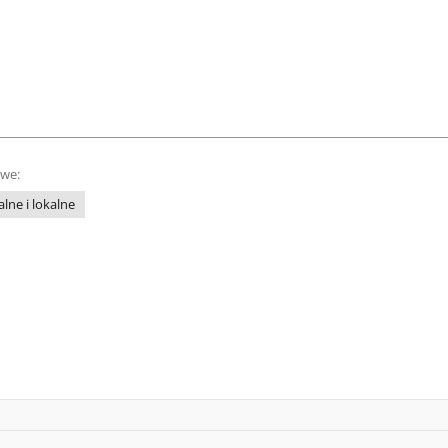
owe:
lne i lokalne