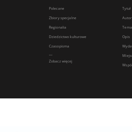
Polecane
Tytuł
Zbiory specjalne
Autor
Regionalia
Temat
Dziedzictwo kulturowe
Opis
Czasopisma
Wyda
...
Miejs
Zobacz więcej
Wspó