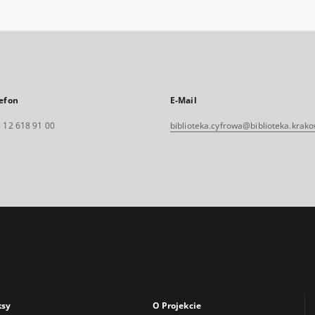
efon
E-Mail
 12 618 91 00
biblioteka.cyfrowa@biblioteka.krako
ksy
O Projekcie