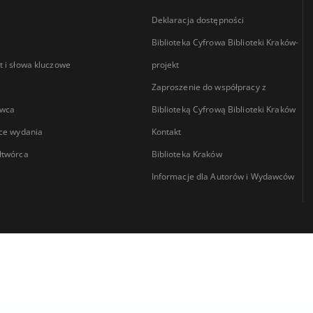
Deklaracja dostępności
Biblioteka Cyfrowa Biblioteki Kraków-
 i słowa kluczowe
projekt
Zaproszenie do współpracy z
wca
Biblioteką Cyfrową Biblioteki Kraków
ce wydania
Kontakt
łtwórca
Biblioteka Kraków
Informacje dla Autorów i Wydawców