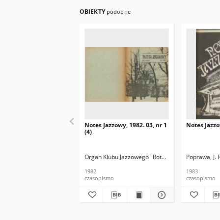
OBIEKTY
podobne
Notes Jazzowy, 1982. 03, nr 1
Notes Jazzo
(4)
Organ Klubu Jazzowego "Rotunda"
Skoczek, T. Re
Poprawa, J. 
1982
1983
czasopismo
czasopismo