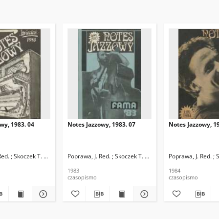
wy, 1983. 04
Notes Jazzowy, 1983. 07
Notes Jazzowy, 19
d.
Red. ; Skoczek T. Red.
Poprawa, J. Red. ; Skoczek T. Red.
Poprawa, J. Red. ; 
1983
1984
czasopismo
czasopismo