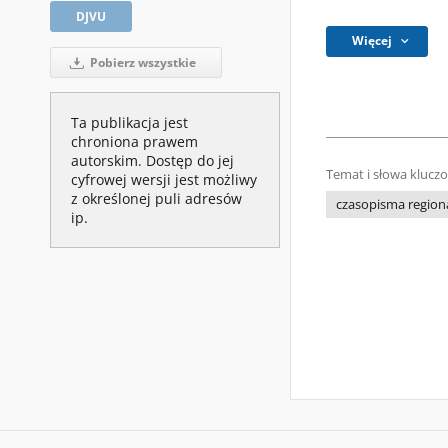
DJVU
Więcej
Pobierz wszystkie
Ta publikacja jest
chroniona prawem
autorskim. Dostęp do jej
Temat i słowa klucz
cyfrowej wersji jest możliwy
z określonej puli adresów
czasopisma regiona
ip.