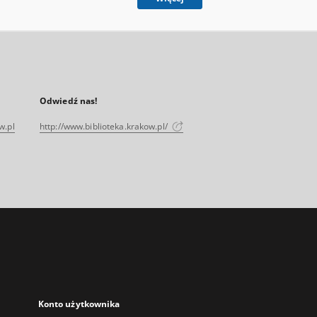
Odwiedź nas!
w.pl
http://www.biblioteka.krakow.pl/
Konto użytkownika