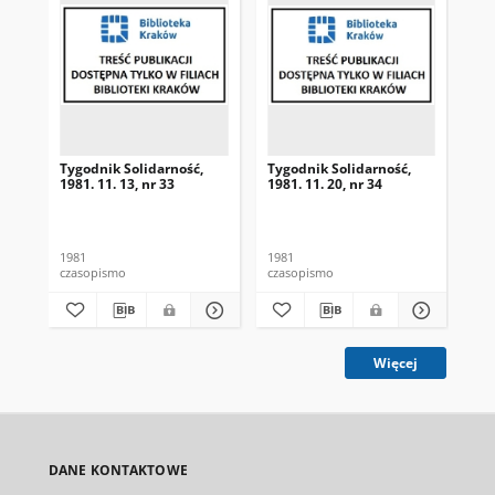
Tygodnik Solidarność,
Tygodnik Solidarność,
Tyg
1981. 11. 13, nr 33
1981. 11. 20, nr 34
198
1981
1981
198
czasopismo
czasopismo
cza
Więcej
DANE KONTAKTOWE