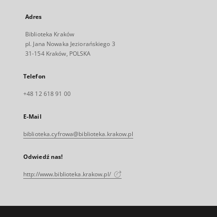
Adres
Biblioteka Kraków
pl. Jana Nowaka Jeziorańskiego 3
31-154 Kraków, POLSKA
Telefon
+48 12 618 91 00
E-Mail
biblioteka.cyfrowa@biblioteka.krakow.pl
Odwiedź nas!
http://www.biblioteka.krakow.pl/