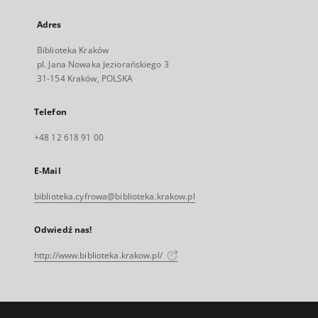
Adres
Biblioteka Kraków
pl. Jana Nowaka Jeziorańskiego 3
31-154 Kraków, POLSKA
Telefon
+48 12 618 91 00
E-Mail
biblioteka.cyfrowa@biblioteka.krakow.pl
Odwiedź nas!
http://www.biblioteka.krakow.pl/