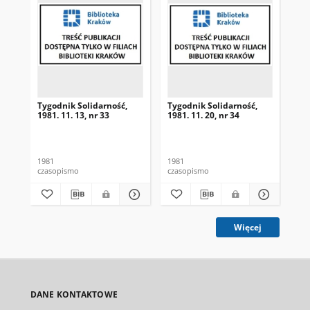
Tygodnik Solidarność,
Tygodnik Solidarność,
Tyg
1981. 11. 13, nr 33
1981. 11. 20, nr 34
198
1981
1981
198
czasopismo
czasopismo
cza
Więcej
DANE KONTAKTOWE