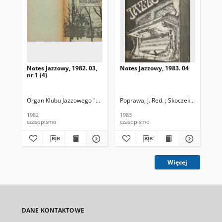
Notes Jazzowy, 1982. 03,
Notes Jazzowy, 1983. 04
Not
nr 1 (4)
Organ Klubu Jazzowego "Rotunda"
Poprawa, J. Red. ; Skoczek T. Red.
Skoczek, T. Red.
Pop
1982
1983
198
czasopismo
czasopismo
cza
Więcej
DANE KONTAKTOWE