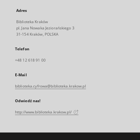
Adres
Biblioteka Kraków
pl. Jana Nowaka Jeziorańskiego 3
31-154 Kraków, POLSKA
Telefon
+48 12 618 91 00
E-Mail
biblioteka.cyfrowa@biblioteka.krakow.pl
Odwiedź nas!
http://www.biblioteka.krakow.pl/