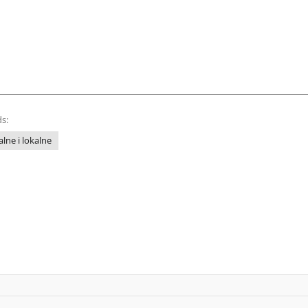
s:
lne i lokalne