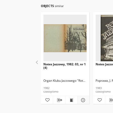
OBJECTS
similar
Notes Jazzowy, 1982. 03, nr 1
Notes Jazzo
(4)
Organ Klubu Jazzowego "Rotunda"
Skoczek, T. Re
Poprawa, J. 
1982
1983
czasopismo
czasopismo