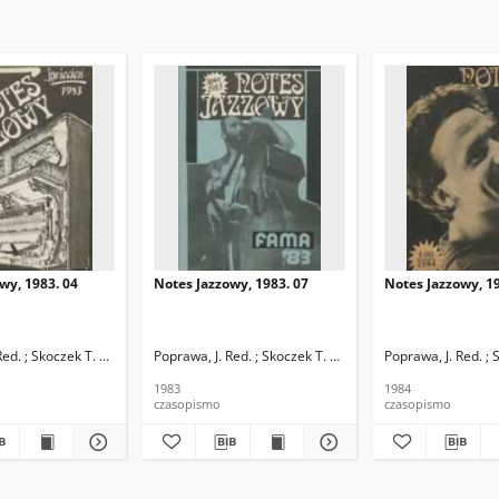
wy, 1983. 04
Notes Jazzowy, 1983. 07
Notes Jazzowy, 19
d.
Red. ; Skoczek T. Red.
Poprawa, J. Red. ; Skoczek T. Red.
Poprawa, J. Red. ; 
1983
1984
czasopismo
czasopismo