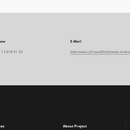
one
E-Mail
 12 618 91 00
biblioteka.cyfrowa@biblioteka.krako
xes
About Project