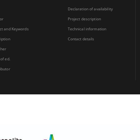
Declaration of availability
or
Project description
ct and Keywords
Technical information
iption
Contact details
sher
 of ed.
ibutor