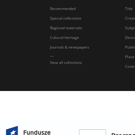
Recommended
Title
Special collections
Creat
Regional materials
Subje
Cultural heritage
Descr
Journals & newspapers
Publi
...
Place
View all collections
Contr