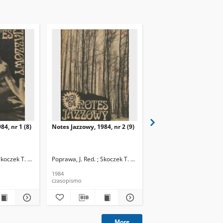
84, nr 1 (8)
Notes Jazzowy, 1984, nr 2 (9)
Notes Jazzowy, 1984, nr
(10)
Skoczek T. Red.
Poprawa, J. Red. ; Skoczek T. Red.
Poprawa, J. Red. ; Skocze
1984
1984
czasopismo
czasopismo
More