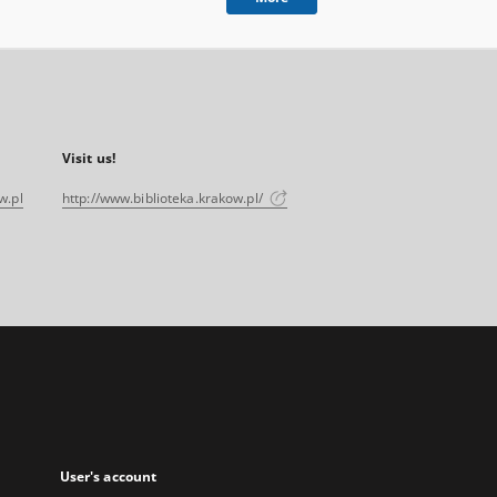
Visit us!
w.pl
http://www.biblioteka.krakow.pl/
User's account