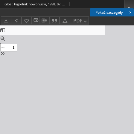
Głos : tygodnik nowohucki, 1998. 07. 17, nr 29
Pokaż szczegóły
PDF