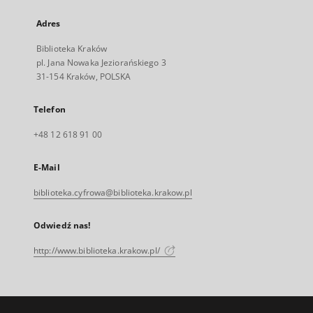
Adres
Biblioteka Kraków
pl. Jana Nowaka Jeziorańskiego 3
31-154 Kraków, POLSKA
Telefon
+48 12 618 91 00
E-Mail
biblioteka.cyfrowa@biblioteka.krakow.pl
Odwiedź nas!
http://www.biblioteka.krakow.pl/