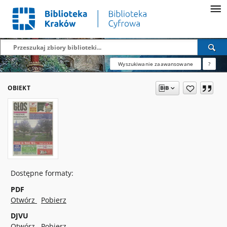
Wyszukiwanie zaawansowane
?
OBIEKT
Dostępne formaty:
PDF
Otwórz
Pobierz
DJVU
Otwórz
Pobierz