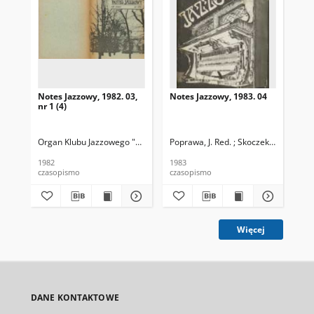
Notes Jazzowy, 1982. 03,
Notes Jazzowy, 1983. 04
Not
nr 1 (4)
Organ Klubu Jazzowego "Rotunda"
Poprawa, J. Red. ; Skoczek T. Red.
Skoczek, T. Red.
Pop
1982
1983
198
czasopismo
czasopismo
cza
Więcej
DANE KONTAKTOWE