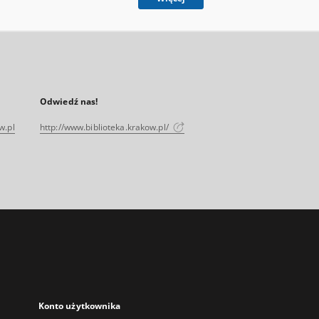
Odwiedź nas!
w.pl
http://www.biblioteka.krakow.pl/
Konto użytkownika