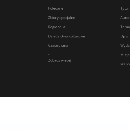
Polecane
Tytuł
Zbiory specjalne
Autor
Regionalia
Temat
Dziedzictwo kulturowe
Opis
Czasopisma
Wyda
...
Miejs
Zobacz więcej
Wspó