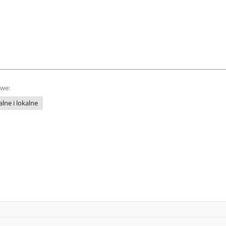
owe:
lne i lokalne