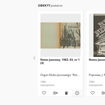
OBIEKTY
podobne
Notes Jazzowy, 1982. 03, nr 1
Notes Jazzo
(4)
Organ Klubu Jazzowego "Rotunda"
Skoczek, T. Re
Poprawa, J. 
1982
1983
czasopismo
czasopismo