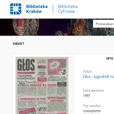
OBIEKT
OPIS
Tytuł:
Głos : tygodnik n
Data wydania:
1997
Typ zasobu:
czasopismo