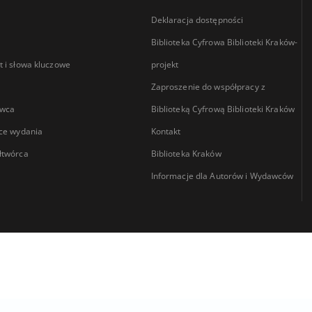
Deklaracja dostępności
Biblioteka Cyfrowa Biblioteki Kraków-
 i słowa kluczowe
projekt
Zaproszenie do współpracy z
wca
Biblioteką Cyfrową Biblioteki Kraków
ce wydania
Kontakt
łtwórca
Biblioteka Kraków
Informacje dla Autorów i Wydawców