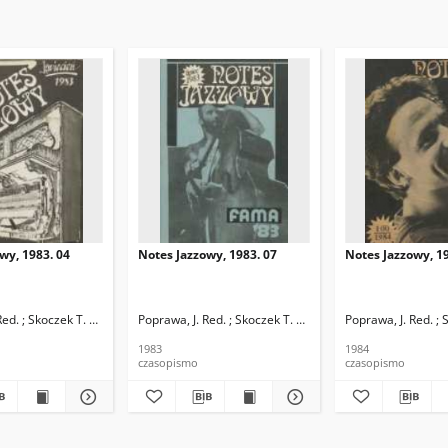
wy, 1983. 04
Notes Jazzowy, 1983. 07
Notes Jazzowy, 19
d.
Red. ; Skoczek T. Red.
Poprawa, J. Red. ; Skoczek T. Red.
Poprawa, J. Red. ; 
1983
1984
czasopismo
czasopismo