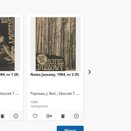
84, nr 1 (8)
Notes Jazzowy, 1984, nr 2 (9)
Notes Jazzowy, 1984, nr
(10)
Skoczek T. Red.
Poprawa, J. Red. ; Skoczek T. Red.
Poprawa, J. Red. ; Skocze
1984
1984
czasopismo
czasopismo
Więcej