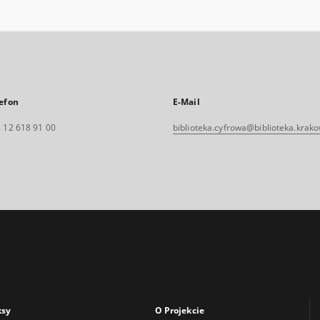
efon
E-Mail
 12 618 91 00
biblioteka.cyfrowa@biblioteka.krako
ksy
O Projekcie