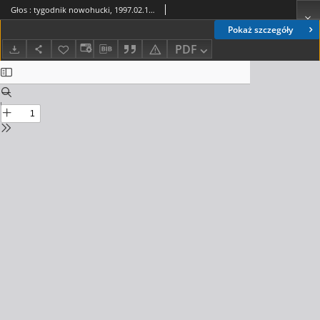
Głos : tygodnik nowohucki, 1997.02.14, nr 7
Pokaż szczegóły
PDF