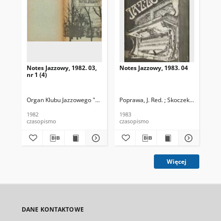
Notes Jazzowy, 1982. 03,
Notes Jazzowy, 1983. 04
Not
nr 1 (4)
Organ Klubu Jazzowego "Rotunda"
Poprawa, J. Red. ; Skoczek T. Red.
Skoczek, T. Red.
Pop
1982
1983
198
czasopismo
czasopismo
cza
Więcej
DANE KONTAKTOWE