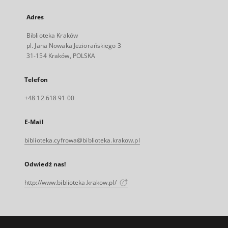
Adres
Biblioteka Kraków
pl. Jana Nowaka Jeziorańskiego 3
31-154 Kraków, POLSKA
Telefon
+48 12 618 91 00
E-Mail
biblioteka.cyfrowa@biblioteka.krakow.pl
Odwiedź nas!
http://www.biblioteka.krakow.pl/