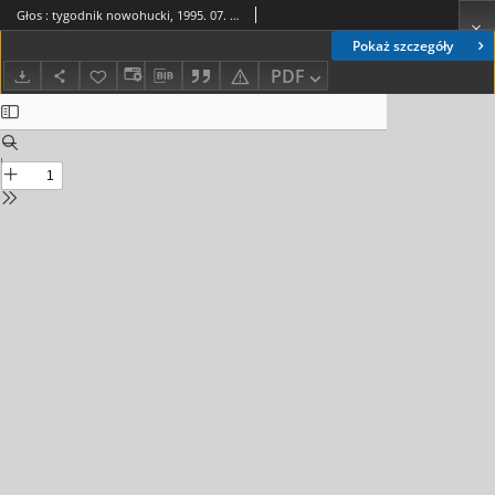
Głos : tygodnik nowohucki, 1995. 07. 14, nr 28
Pokaż szczegóły
PDF