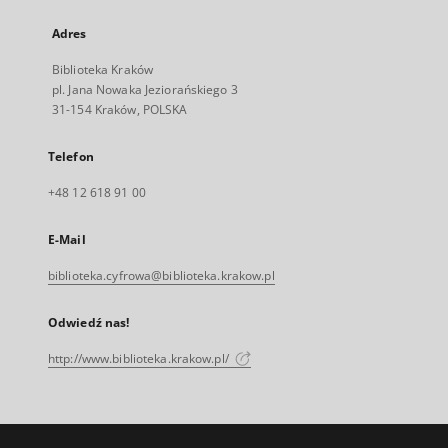
Adres
Biblioteka Kraków
pl. Jana Nowaka Jeziorańskiego 3
31-154 Kraków, POLSKA
Telefon
+48 12 618 91 00
E-Mail
biblioteka.cyfrowa@biblioteka.krakow.pl
Odwiedź nas!
http://www.biblioteka.krakow.pl/