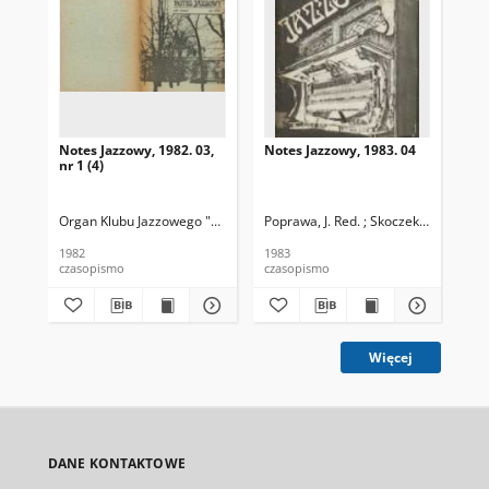
Notes Jazzowy, 1982. 03,
Notes Jazzowy, 1983. 04
Not
nr 1 (4)
Organ Klubu Jazzowego "Rotunda"
Poprawa, J. Red. ; Skoczek T. Red.
Skoczek, T. Red.
Pop
1982
1983
198
czasopismo
czasopismo
cza
Więcej
DANE KONTAKTOWE