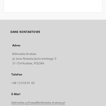
DANE KONTAKTOWE
Adres
Biblioteka Kraków
pl. Jana Nowaka Jeziorańskiego 3
31-154 Kraków, POLSKA
Telefon
+48 12 618 91 00
E-Mail
biblioteka.cyfrowa@biblioteka.krakow.pl