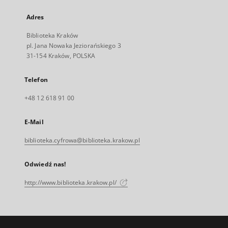
Adres
Biblioteka Kraków
pl. Jana Nowaka Jeziorańskiego 3
31-154 Kraków, POLSKA
Telefon
+48 12 618 91 00
E-Mail
biblioteka.cyfrowa@biblioteka.krakow.pl
Odwiedź nas!
http://www.biblioteka.krakow.pl/