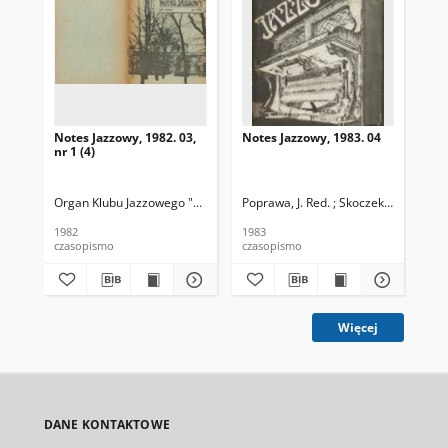
Notes Jazzowy, 1982. 03,
Notes Jazzowy, 1983. 04
Not
nr 1 (4)
Organ Klubu Jazzowego "Rotunda"
Poprawa, J. Red. ; Skoczek T. Red.
Skoczek, T. Red.
Pop
1982
1983
198
czasopismo
czasopismo
cza
Więcej
DANE KONTAKTOWE