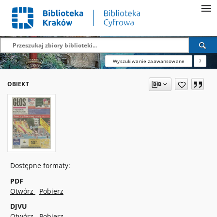
Wyszukiwanie zaawansowane
?
OBIEKT
Dostępne formaty:
PDF
Otwórz
Pobierz
DJVU
Otwórz
Pobierz