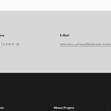
one
E-Mail
 12 618 91 00
biblioteka.cyfrowa@biblioteka.krako
xes
About Project