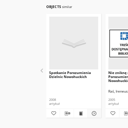
OBJECTS
similar
Spotkanie Porozumienia
Nie zniknę 
Dzielnic Nowohuckich
Porozumien
Nowohucki
Ireneuszem
dzielnicy B
Raś, Ireneus
2008
2005
artykuł
artykuł