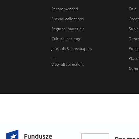
Recommended
Title
Special collections
Creat
Regional materials
Subje
Cultural heritage
Descr
Journals & newspapers
Publi
...
Place
View all collections
Contr