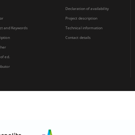
Declaration of availability
or
Project description
ct and Keywords
Technical information
iption
Contact details
sher
 of ed.
ibutor