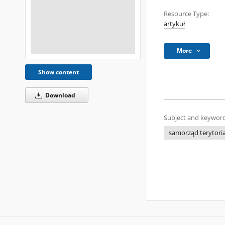
Resource Type:
artykuł
More
Show content
Download
Subject and keyword
samorząd terytori