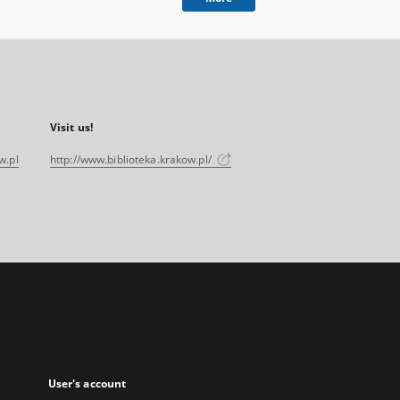
Visit us!
w.pl
http://www.biblioteka.krakow.pl/
User's account