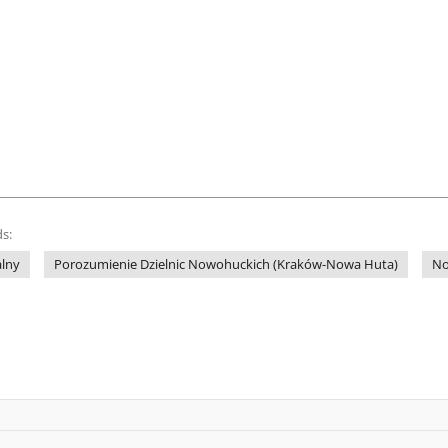
s:
alny
Porozumienie Dzielnic Nowohuckich (Kraków-Nowa Huta)
No