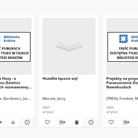
z Huty : o
Hutofile łączcie się!
Projekty na przysz
iu Dzielnic
Porozumienie Dzi
ch rozmawiamy z
Nowohuckich
 Rasiem, szefem
ieńczyce
z
Bartlewicz, Jacek. Rozm.
Kłeczek, Jerzy
(FREN)
Frenkiel, M
2007
2005
artykuł
artykuł