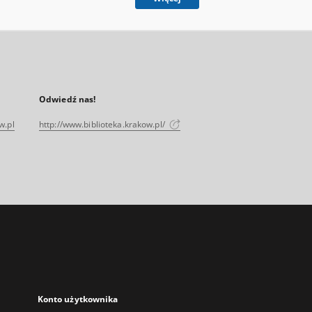
Odwiedź nas!
w.pl
http://www.biblioteka.krakow.pl/
Konto użytkownika