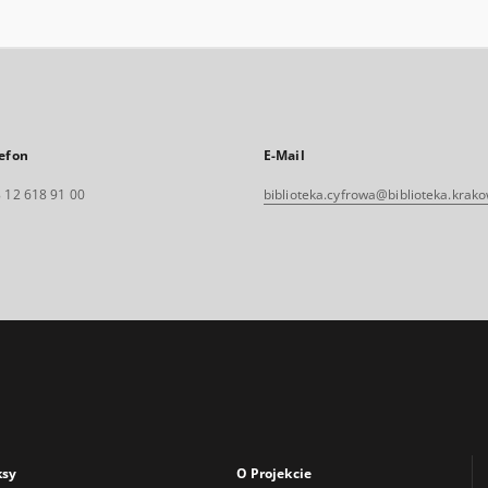
efon
E-Mail
 12 618 91 00
biblioteka.cyfrowa@biblioteka.krako
ksy
O Projekcie