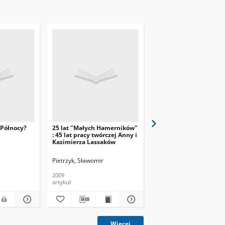
 Północy?
25 lat "Małych Hamerników"
Oni też chcą pić szamp
: 45 lat pracy twórczej Anny i
You Can Dance w NCK
Kazimierza Lassaków
Pietrzyk, Sławomir
Wantuch, Dominika
2009
2010
artykuł
artykuł
Więcej