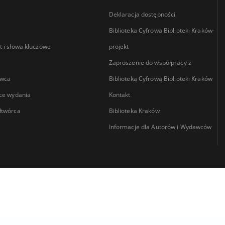
Deklaracja dostępności
Biblioteka Cyfrowa Biblioteki Kraków-
 i słowa kluczowe
projekt
Zaproszenie do współpracy z
wca
Biblioteką Cyfrową Biblioteki Kraków
ce wydania
Kontakt
łtwórca
Biblioteka Kraków
Informacje dla Autorów i Wydawców