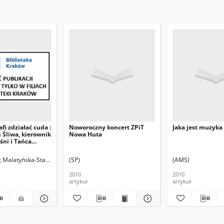
fi zdziałać cuda :
Noworoczny koncert ZPiT
Jaka jest muzyka
Śliwa, kierownik
Nowa Huta
śni i Tańca
a"
 Grzegorz. Fot.
Malatyńska-Stankiewicz, Agnieszka. Rozm.
(SP)
(AMS)
2010
2010
artykuł
artykuł