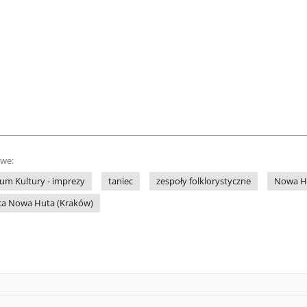
owe:
m Kultury - imprezy
taniec
zespoły folklorystyczne
Nowa Hu
ńca Nowa Huta (Kraków)