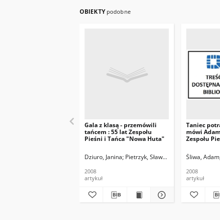
OBIEKTY
podobne
Gala z klasą - przemówili
Taniec potra
tańcem : 55 lat Zespołu
mówi Adam 
Pieśni i Tańca "Nowa Huta"
Zespołu Pie
"Nowa Hut
Dziuro, Janina
Pietrzyk, Sławomir. Fot.
Śliwa, Adam
Boniowski,
2008
2008
artykuł
artykuł