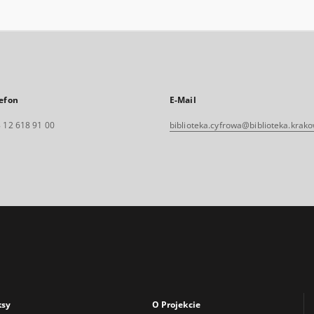
efon
E-Mail
 12 618 91 00
biblioteka.cyfrowa@biblioteka.krako
ksy
O Projekcie