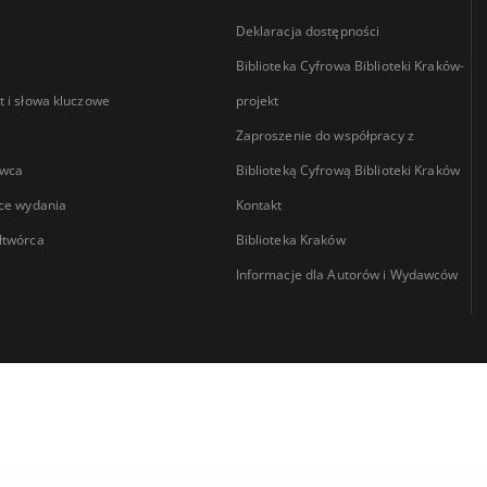
Deklaracja dostępności
Biblioteka Cyfrowa Biblioteki Kraków-
 i słowa kluczowe
projekt
Zaproszenie do współpracy z
wca
Biblioteką Cyfrową Biblioteki Kraków
ce wydania
Kontakt
łtwórca
Biblioteka Kraków
Informacje dla Autorów i Wydawców