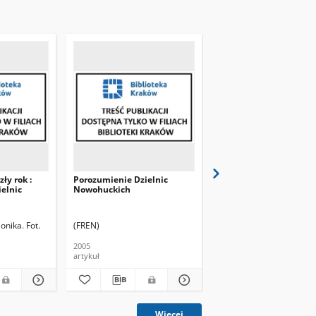
ły rok :
Porozumienie Dzielnic
Pięć dzielnic razem.
elnic
Nowohuckich
Dlaczego nie?! Porozu
Dzielnic Nowohuckich
będzie kontynuować
działalność
onika. Fot.
(FREN)
(FREN)
Frenkiel, Monika.
2005
2007
artykuł
artykuł
Więcej