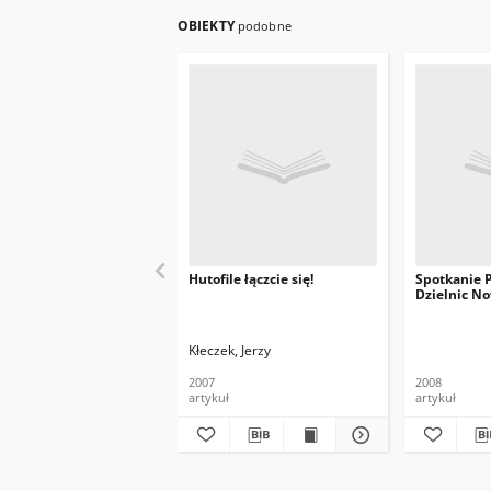
OBIEKTY
podobne
Hutofile łączcie się!
Spotkanie 
Dzielnic N
Kłeczek, Jerzy
2007
2008
artykuł
artykuł