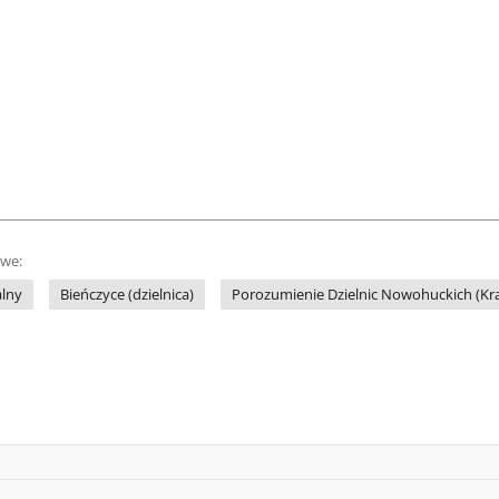
owe:
alny
Bieńczyce (dzielnica)
Porozumienie Dzielnic Nowohuckich (K