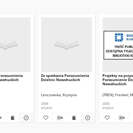
Porozumienia
Ze spotkania Porozumienia
Projekty na przysz
owohuckich
Dzielnic Nowohuckich
Porozumienie Dzi
Nowohuckich
Lenczowska, Krystyna
(FREN)
Frenkiel, M
2008
2005
artykuł
artykuł