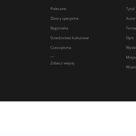
Polecane
Tytuł
Zbiory specjalne
Autor
Regionalia
Temat
Dziedzictwo kulturowe
Opis
Czasopisma
Wyda
...
Miejs
Zobacz więcej
Wspó