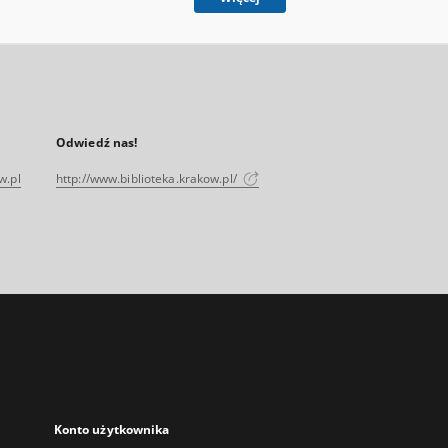
Odwiedź nas!
w.pl
http://www.biblioteka.krakow.pl/
Konto użytkownika