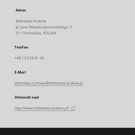
Adres
Biblioteka Kraków
pl. Jana Nowaka Jeziorańskiego 3
31-154 Kraków, POLSKA
Telefon
+48 12 618 91 00
E-Mail
biblioteka.cyfrowa@biblioteka.krakow.pl
Odwiedź nas!
http://www.biblioteka.krakow.pl/