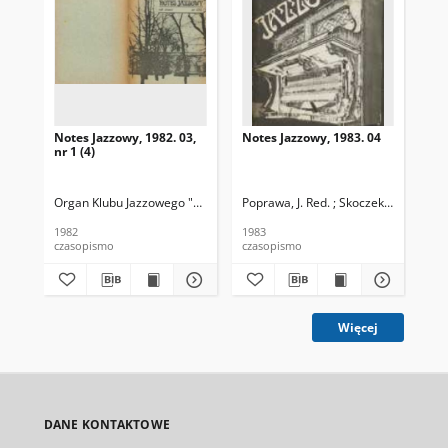
Notes Jazzowy, 1982. 03,
Notes Jazzowy, 1983. 04
Not
nr 1 (4)
Organ Klubu Jazzowego "Rotunda"
Poprawa, J. Red. ; Skoczek T. Red.
Skoczek, T. Red.
Pop
1982
1983
198
czasopismo
czasopismo
cza
Więcej
DANE KONTAKTOWE