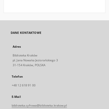
DANE KONTAKTOWE
Adres
Biblioteka Kraków
pl. Jana Nowaka Jeziorańskiego 3
31-154 Kraków, POLSKA
Telefon
+48 12 618 91 00
E-Mail
biblioteka.cyfrowa@biblioteka.krakow.pl