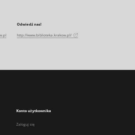
Odwiedź nas!
w.pl
http://www.biblioteka.krakow.pl/
Konto użytkownika
Zaloguj się