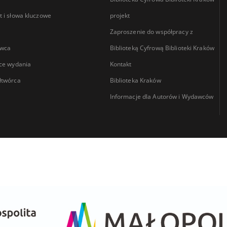
 i słowa kluczowe
projekt
Zaproszenie do współpracy z
wca
Biblioteką Cyfrową Biblioteki Kraków
ce wydania
Kontakt
łtwórca
Biblioteka Kraków
Informacje dla Autorów i Wydawców