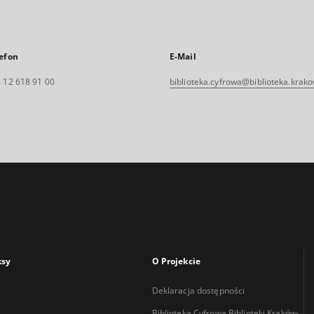
efon
E-Mail
 12 618 91 00
biblioteka.cyfrowa@biblioteka.krako
ksy
O Projekcie
Deklaracja dostępności
Biblioteka Cyfrowa Biblioteki Kraków-