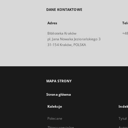
DANE KONTAKTOWE
Adres
Tel
Biblioteka Kraków
+48
pl. Jana Nowaka Jeziorańskiego 3
31-154 Kraków, POLSKA
MAPA STRONY
Strona główna
Kolekcje
Inde
Polecane
Tytuł
Zbiory specjalne
Autor