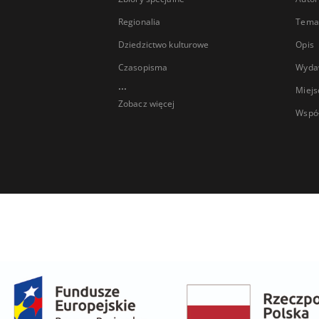
Regionalia
Temat
Dziedzictwo kulturowe
Opis
Czasopisma
Wyda
...
Miejs
Zobacz więcej
Wspó