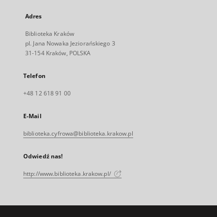
Adres
Biblioteka Kraków
pl. Jana Nowaka Jeziorańskiego 3
31-154 Kraków, POLSKA
Telefon
+48 12 618 91 00
E-Mail
biblioteka.cyfrowa@biblioteka.krakow.pl
Odwiedź nas!
http://www.biblioteka.krakow.pl/