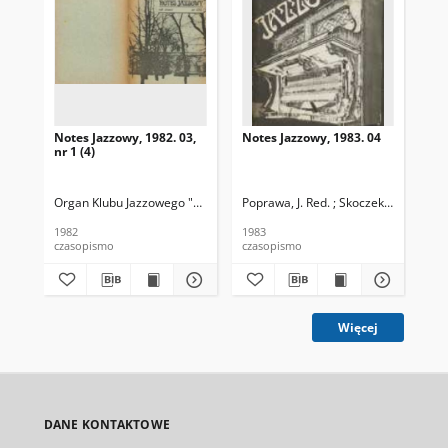
Notes Jazzowy, 1982. 03,
Notes Jazzowy, 1983. 04
Not
nr 1 (4)
Organ Klubu Jazzowego "Rotunda"
Poprawa, J. Red. ; Skoczek T. Red.
Skoczek, T. Red.
Pop
1982
1983
198
czasopismo
czasopismo
cza
Więcej
DANE KONTAKTOWE