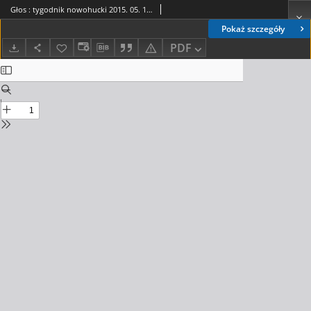
Głos : tygodnik nowohucki 2015. 05. 15, nr 20
Pokaż szczegóły
PDF