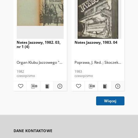
Notes Jazzowy, 1982. 03,
Notes Jazzowy, 1983. 04
Not
nr 1 (4)
Organ Klubu Jazzowego "Rotunda"
Poprawa, J. Red. ; Skoczek T. Red.
Skoczek, T. Red.
Pop
1982
1983
198
czasopismo
czasopismo
cza
Więcej
DANE KONTAKTOWE