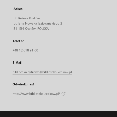
Adres
Biblioteka Kraków
pl. Jana Nowaka Jeziorańskiego 3
31-154 Kraków, POLSKA
Telefon
+48 12 618 91 00
E-Mail
biblioteka.cyfrowa@biblioteka.krakow.pl
Odwiedź nas!
http://www.biblioteka.krakow.pl/