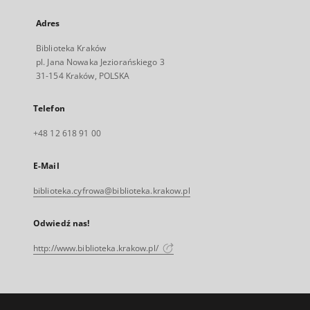
Adres
Biblioteka Kraków
pl. Jana Nowaka Jeziorańskiego 3
31-154 Kraków, POLSKA
Telefon
+48 12 618 91 00
E-Mail
biblioteka.cyfrowa@biblioteka.krakow.pl
Odwiedź nas!
http://www.biblioteka.krakow.pl/