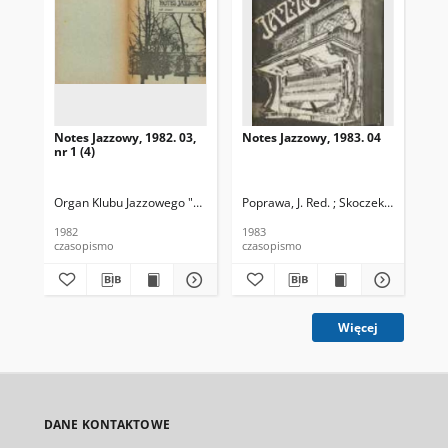
Notes Jazzowy, 1982. 03,
Notes Jazzowy, 1983. 04
Not
nr 1 (4)
Organ Klubu Jazzowego "Rotunda"
Poprawa, J. Red. ; Skoczek T. Red.
Skoczek, T. Red.
Pop
1982
1983
198
czasopismo
czasopismo
cza
Więcej
DANE KONTAKTOWE