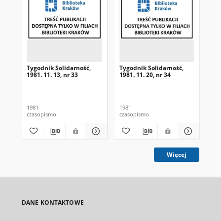
Tygodnik Solidarność,
Tygodnik Solidarność,
Tyg
1981. 11. 13, nr 33
1981. 11. 20, nr 34
198
1981
1981
198
czasopismo
czasopismo
cza
Więcej
DANE KONTAKTOWE