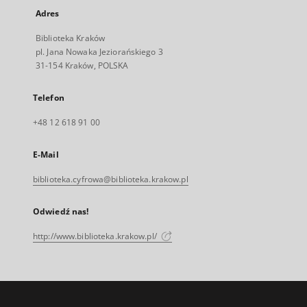
Adres
Biblioteka Kraków
pl. Jana Nowaka Jeziorańskiego 3
31-154 Kraków, POLSKA
Telefon
+48 12 618 91 00
E-Mail
biblioteka.cyfrowa@biblioteka.krakow.pl
Odwiedź nas!
http://www.biblioteka.krakow.pl/