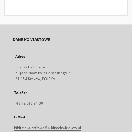
DANE KONTAKTOWE
Adres
Biblioteka Kraków
pl. Jana Nowaka Jeziorańskiego 3
31-154 Kraków, POLSKA
Telefon
+48 12 618 91 00
E-Mail
biblioteka.cyfrowa@biblioteka.krakow.pl