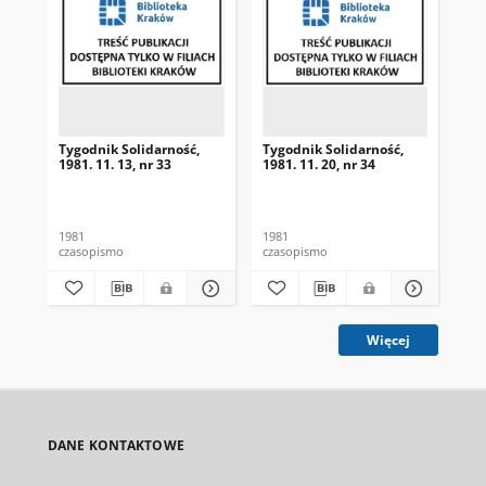
Tygodnik Solidarność,
Tygodnik Solidarność,
Tyg
1981. 11. 13, nr 33
1981. 11. 20, nr 34
198
1981
1981
198
czasopismo
czasopismo
cza
Więcej
DANE KONTAKTOWE