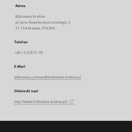
Adres
Biblioteka Kraków
pl. Jana Nowaka Jeziorańskiego 3
31-154 Kraków, POLSKA
Telefon
+48 12 618 91 00
E-Mail
biblioteka.cyfrowa@biblioteka.krakow.pl
Odwiedź nas!
http://www.biblioteka.krakow.pl/