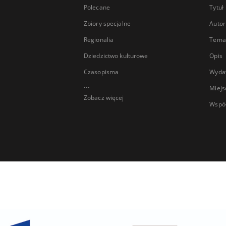
Polecane
Tytuł
Zbiory specjalne
Autor
Regionalia
Temat
Dziedzictwo kulturowe
Opis
Czasopisma
Wyda
...
Miejs
Zobacz więcej
Wspó