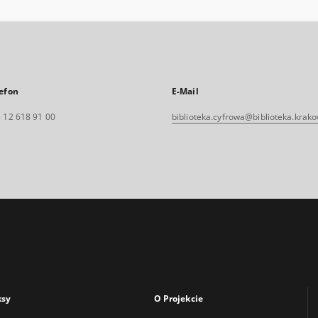
efon
E-Mail
 12 618 91 00
biblioteka.cyfrowa@biblioteka.krako
ksy
O Projekcie