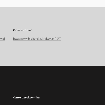
Odwiedź nas!
w.pl
http://www.biblioteka.krakow.pl/
Konto użytkownika