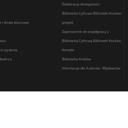
Deklaracja dostępności
Biblioteka Cyfrowa Biblioteki Kraków-
 i słowa kluczowe
projekt
Zaproszenie do współpracy z
wca
Biblioteką Cyfrową Biblioteki Kraków
ce wydania
Kontakt
łtwórca
Biblioteka Kraków
Informacje dla Autorów i Wydawców