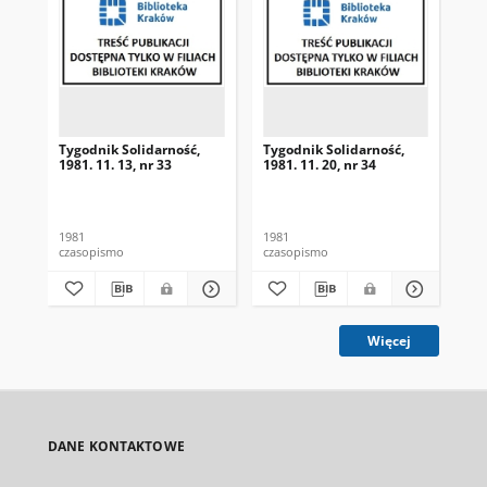
Tygodnik Solidarność,
Tygodnik Solidarność,
Tyg
1981. 11. 13, nr 33
1981. 11. 20, nr 34
198
1981
1981
198
czasopismo
czasopismo
cza
Więcej
DANE KONTAKTOWE