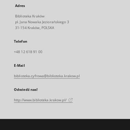
Adres
Biblioteka Kraków
pl. Jana Nowaka Jeziorańskiego 3
31-154 Kraków, POLSKA
Telefon
+48 12 618 91 00
E-Mail
biblioteka.cyfrowa@biblioteka.krakow.pl
Odwiedź nas!
http://www.biblioteka.krakow.pl/