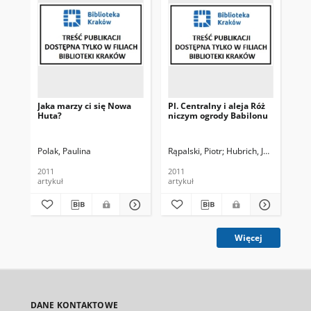
Jaka marzy ci się Nowa
Pl. Centralny i aleja Róż
No
Huta?
niczym ogrody Babilonu
No
Polak, Paulina
Rąpalski, Piotr
Hubrich, Jan. Fot.
Haj
2011
2011
201
artykuł
artykuł
art
Więcej
DANE KONTAKTOWE