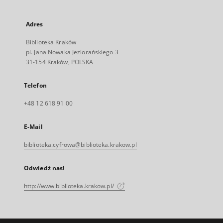
Adres
Biblioteka Kraków
pl. Jana Nowaka Jeziorańskiego 3
31-154 Kraków, POLSKA
Telefon
+48 12 618 91 00
E-Mail
biblioteka.cyfrowa@biblioteka.krakow.pl
Odwiedź nas!
http://www.biblioteka.krakow.pl/