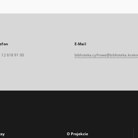
efon
E-Mail
 12 618 91 00
biblioteka.cyfrowa@biblioteka.krako
ksy
O Projekcie