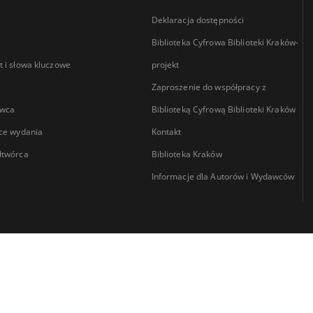
Deklaracja dostępności
Biblioteka Cyfrowa Biblioteki Kraków-
 i słowa kluczowe
projekt
Zaproszenie do współpracy z
wca
Biblioteką Cyfrową Biblioteki Kraków
ce wydania
Kontakt
łtwórca
Biblioteka Kraków
Informacje dla Autorów i Wydawców