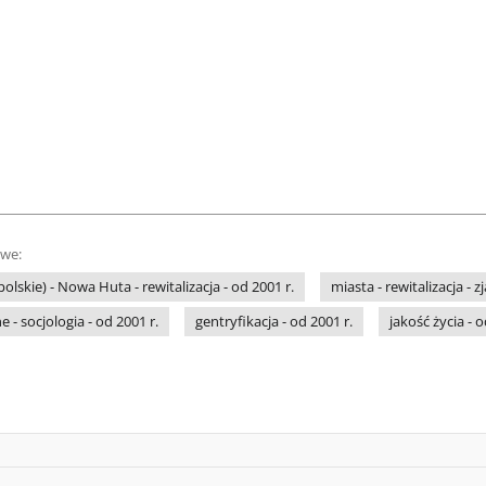
owe:
lskie) - Nowa Huta - rewitalizacja - od 2001 r.
miasta - rewitalizacja - z
e - socjologia - od 2001 r.
gentryfikacja - od 2001 r.
jakość życia - o