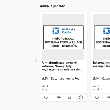
OBIEKTY
podobne
Umiejętnie zaplanować
Jak powinna
odnowę Nowej Huty :
rozwijać N
wydarzenie : o miejsce do
życia, a nie skansen
(MM)
Kaczmarz, Anna. Fot.
(MM)
Kaczm
2011
2011
artykuł
artykuł