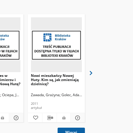
es w
Nowi mieszkańcy Nowej
Nowe spojrzenie na N
imierzu i
Huty. Kim są, jak zmieniają
Hutę
 Nową Hutę?
dzielnicę?
a
ot.
Ociepa, Jakub. Fot.
Zawada, Grażyna
Golec, Adam. Fot.
Hajok, Dawid
2011
2011
artykuł
artykuł
Więcej