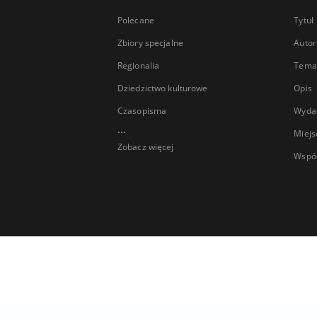
Polecane
Tytuł
Zbiory specjalne
Autor
Regionalia
Temat
Dziedzictwo kulturowe
Opis
Czasopisma
Wyda
...
Miejs
Zobacz więcej
Wspó