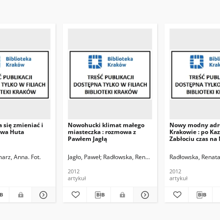
 się zmieniać i
Nowohucki klimat małego
Nowy modny adr
owa Huta
miasteczka : rozmowa z
Krakowie : po Kaz
Pawłem Jagłą
Zabłociu czas na
arz, Anna. Fot.
Jagło, Paweł
Radłowska, Renata. Rozm.
Radłowska, Renat
Ociepa, Jakub. F
2012
2012
artykuł
artykuł