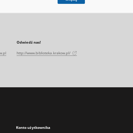
Odwiedź nas!
w.pl
http://www.biblioteka.krakow.pl/
Konto użytkownika