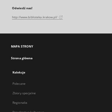
Odwiedź nas!
http://www.biblioteka.krakow.pl/
MAPA STRONY
Strona główna
Kolekcje
Polecane
Zbiory specjalne
Regionalia