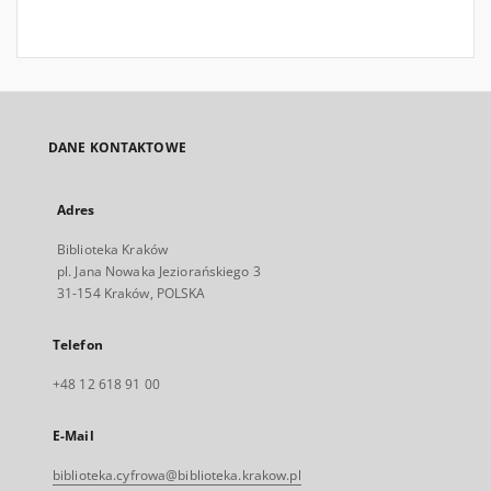
DANE KONTAKTOWE
Adres
Biblioteka Kraków
pl. Jana Nowaka Jeziorańskiego 3
31-154 Kraków, POLSKA
Telefon
+48 12 618 91 00
E-Mail
biblioteka.cyfrowa@biblioteka.krakow.pl