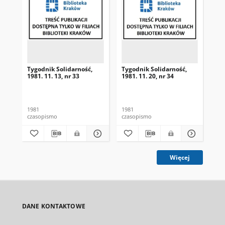
Tygodnik Solidarność,
Tygodnik Solidarność,
Tyg
1981. 11. 13, nr 33
1981. 11. 20, nr 34
198
1981
1981
198
czasopismo
czasopismo
cza
Więcej
DANE KONTAKTOWE