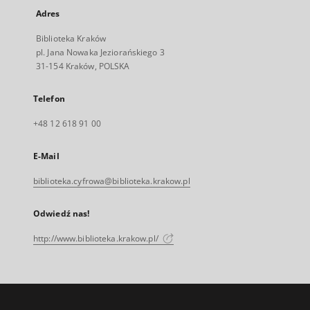
Adres
Biblioteka Kraków
pl. Jana Nowaka Jeziorańskiego 3
31-154 Kraków, POLSKA
Telefon
+48 12 618 91 00
E-Mail
biblioteka.cyfrowa@biblioteka.krakow.pl
Odwiedź nas!
http://www.biblioteka.krakow.pl/