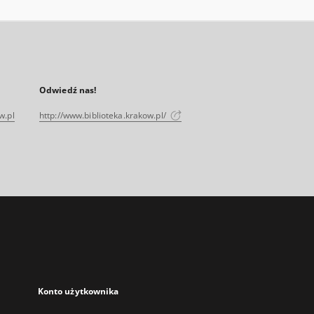
Odwiedź nas!
w.pl
http://www.biblioteka.krakow.pl/
Konto użytkownika