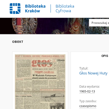
OBIEKT
OPIS
Tytuł:
Głos Nowej Huty 1
Data wydania:
1965-02-13
Typ zasobu:
czasopismo