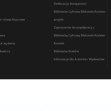
Deklaracja dostępności
Biblioteka Cyfrowa Biblioteki Kraków-
 i słowa kluczowe
projekt
Zaproszenie do współpracy z
wca
Biblioteką Cyfrową Biblioteki Kraków
ce wydania
Kontakt
łtwórca
Biblioteka Kraków
Informacje dla Autorów i Wydawców