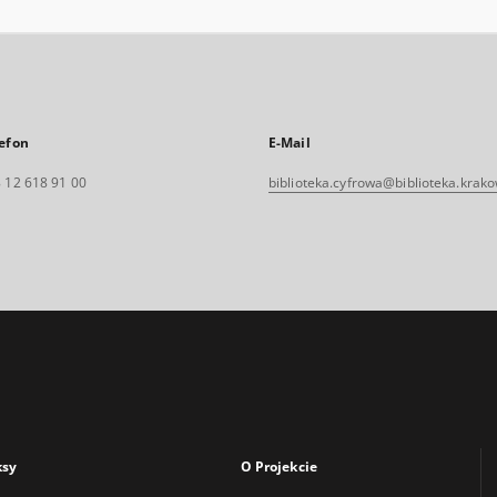
efon
E-Mail
 12 618 91 00
biblioteka.cyfrowa@biblioteka.krako
ksy
O Projekcie