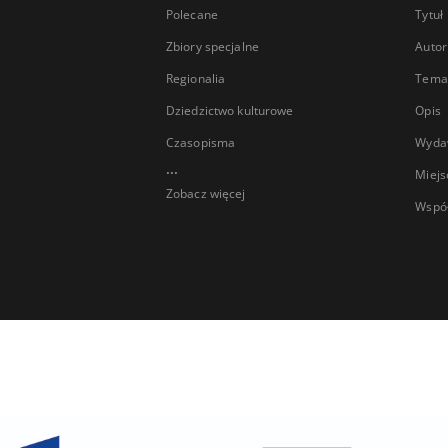
Polecane
Tytuł
Zbiory specjalne
Autor
Regionalia
Temat
Dziedzictwo kulturowe
Opis
Czasopisma
Wyda
...
Miejs
Zobacz więcej
Wspó