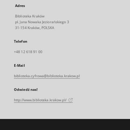
Adres
Biblioteka Kraków
pl. Jana Nowaka Jeziorańskiego 3
31-154 Kraków, POLSKA
Telefon
+48 12 618 91 00
E-Mail
biblioteka.cyfrowa@biblioteka.krakow.pl
Odwiedź nas!
http://www.biblioteka.krakow.pl/