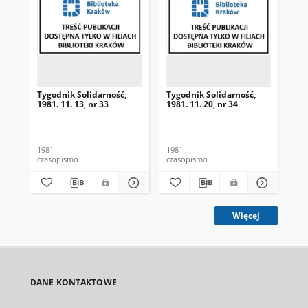
Tygodnik Solidarność,
Tygodnik Solidarność,
Tyg
1981. 11. 13, nr 33
1981. 11. 20, nr 34
198
1981
1981
198
czasopismo
czasopismo
cza
Więcej
DANE KONTAKTOWE