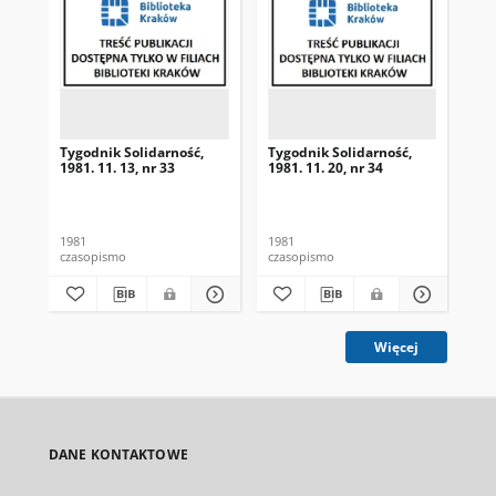
Tygodnik Solidarność,
Tygodnik Solidarność,
Tyg
1981. 11. 13, nr 33
1981. 11. 20, nr 34
198
1981
1981
198
czasopismo
czasopismo
cza
Więcej
DANE KONTAKTOWE