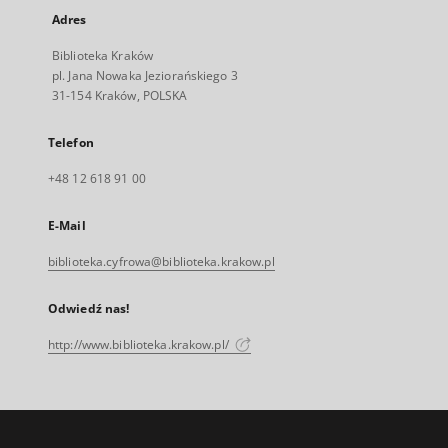
Adres
Biblioteka Kraków
pl. Jana Nowaka Jeziorańskiego 3
31-154 Kraków, POLSKA
Telefon
+48 12 618 91 00
E-Mail
biblioteka.cyfrowa@biblioteka.krakow.pl
Odwiedź nas!
http://www.biblioteka.krakow.pl/