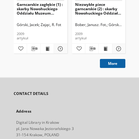
Garncarskie zagłębie (1) :
Niezwykłe piece
Pi
skarby Nowohuckiego
garncarskie (2) : skarby
Huc
Oddziału Muzeum
Nowohuckiego Oddziału
No
Archeologicznego (16)
Muzeum
Mu
Archeologicznego (17)
Arc
Górski, Jacek
Zając, R. Fot
Bober, Janusz. Fot.
Górski, Jacek
Bob
2009
2009
200
artykuł
artykuł
art
More
CONTACT DETAILS
Address
Digital Library in Krakow
pl. Jana Nowaka Jeziorańskiego 3
31-154 Krakow, POLAND