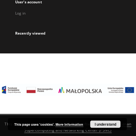
User's account
Log in
Recently viewed
I understand
This service runs on
DInGO dLibra 6.3.22
software created by
Poznan
This page uses 'cookies'.
More information
Supercomputing and Networking Center (PSNC)