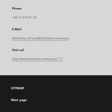
Phone
+48 12 618 91 00
E-Mail
biblioteka.cyfrowa@biblioteka.krakow.pl
Visit us!
http://www.biblioteka.krakow.pl/
SITEMAP
Main page