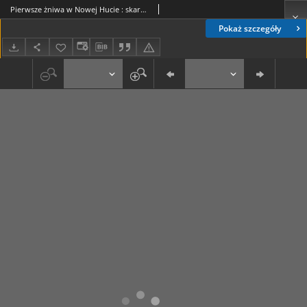
Pierwsze żniwa w Nowej Hucie : skarby Nowohuckiego Oddziału Muzeum Archeologicznego (21)
Pokaż szczegóły