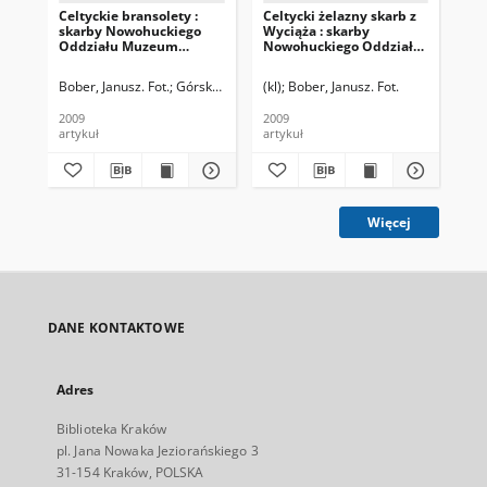
Celtyckie bransolety :
Celtycki żelazny skarb z
Cel
skarby Nowohuckiego
Wyciąża : skarby
No
Oddziału Muzeum
Nowohuckiego Oddziału
Mu
Archeologicznego (20)
Muzeum
Arc
Archeologicznego (12)
Bober, Janusz. Fot.
Górski, Jacek
(kl)
Bober, Janusz. Fot.
Gór
2009
2009
200
artykuł
artykuł
art
Więcej
DANE KONTAKTOWE
Adres
Biblioteka Kraków
pl. Jana Nowaka Jeziorańskiego 3
31-154 Kraków, POLSKA