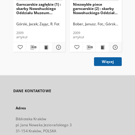
Garncarskie zagłębie (1) :
Niezwykłe piece
Pi
skarby Nowohuckiego
garncarskie (2) : skarby
Huc
Oddziału Muzeum
Nowohuckiego Oddziału
No
Archeologicznego (16)
Muzeum
Mu
Archeologicznego (17)
Arc
Górski, Jacek
Zając, R. Fot
Bober, Janusz. Fot.
Górski, Jacek
Bob
2009
2009
200
artykuł
artykuł
art
Więcej
DANE KONTAKTOWE
Adres
Biblioteka Kraków
pl. Jana Nowaka Jeziorańskiego 3
31-154 Kraków, POLSKA