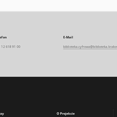
efon
E-Mail
 12 618 91 00
biblioteka.cyfrowa@biblioteka.krako
ksy
O Projekcie