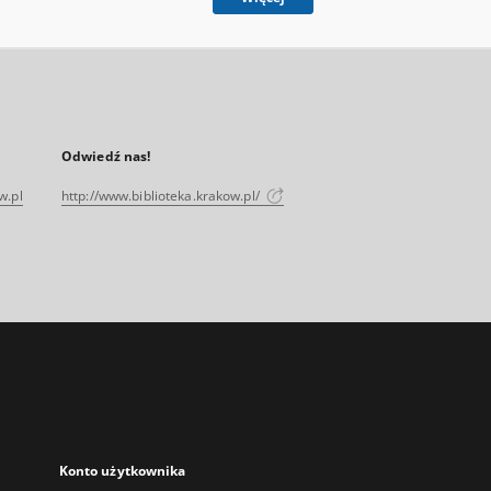
Odwiedź nas!
w.pl
http://www.biblioteka.krakow.pl/
Konto użytkownika