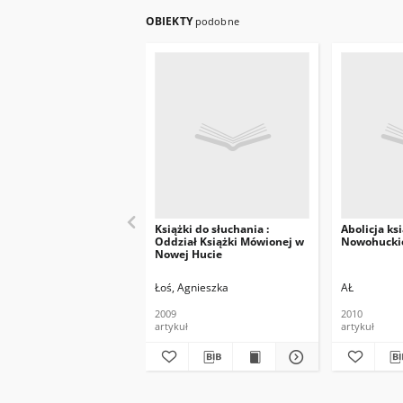
OBIEKTY
podobne
Książki do słuchania :
Abolicja ks
Oddział Książki Mówionej w
Nowohuckie
Nowej Hucie
Łoś, Agnieszka
AŁ
2009
2010
artykuł
artykuł