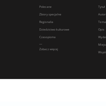
Polecane
Tytuł
Zbiory specjalne
Autor
Regionalia
Temat
Dziedzictwo kulturowe
Opis
Czasopisma
Wyda
...
Miejs
Zobacz więcej
Wspó