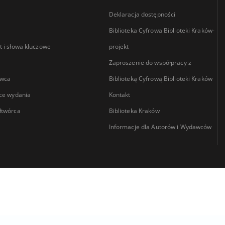
Deklaracja dostępności
Biblioteka Cyfrowa Biblioteki Kraków-
 i słowa kluczowe
projekt
Zaproszenie do współpracy z
wca
Biblioteką Cyfrową Biblioteki Kraków
ce wydania
Kontakt
łtwórca
Biblioteka Kraków
Informacje dla Autorów i Wydawców