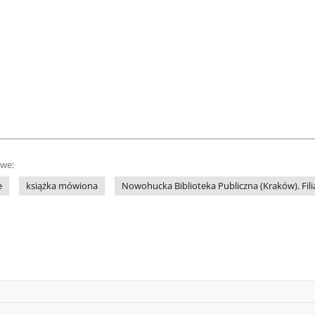
owe:
e
książka mówiona
Nowohucka Biblioteka Publiczna (Kraków). Fili