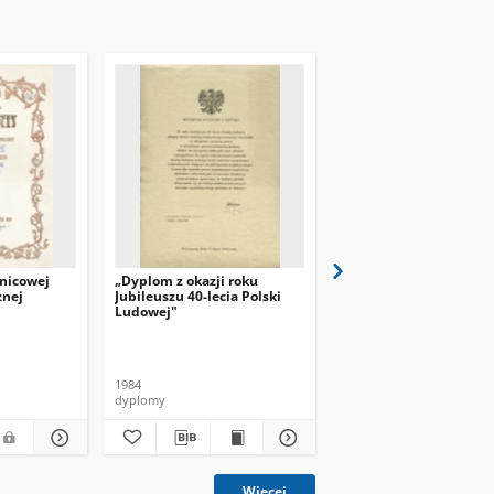
nicowej
„Dyplom z okazji roku
Windykacja książek
znej
Jubileuszu 40-lecia Polski
Ludowej"
(sp)
1984
2010
dyplomy
artykuł
Więcej