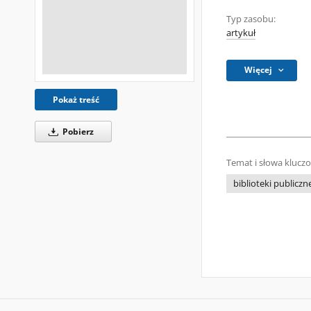
Typ zasobu:
artykuł
Więcej
Pokaż treść
Pobierz
Temat i słowa klucz
biblioteki publiczn