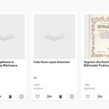
iążkowa w
Cała Huta czyta dzieciom
Dyplom dla Dziel
j Bibliotece
Biblioteki Public
AŁ
2009
1986
artykuł
dyplomy