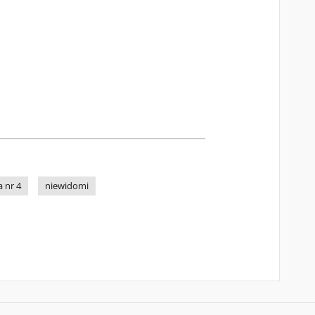
a nr 4
niewidomi