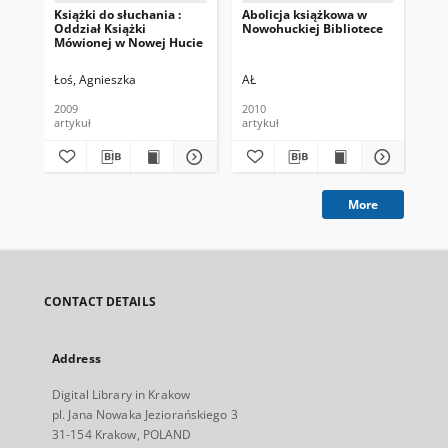
Książki do słuchania :
Abolicja książkowa w
Cał
Oddział Książki
Nowohuckiej Bibliotece
Mówionej w Nowej Hucie
Łoś, Agnieszka
AŁ
AŁ
2009
2010
200
artykuł
artykuł
art
More
CONTACT DETAILS
Address
Digital Library in Krakow
pl. Jana Nowaka Jeziorańskiego 3
31-154 Krakow, POLAND