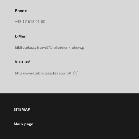
Phone
+48 12 618 91 00
E-Mail
biblioteka.cyfrowa@biblioteka.krakow.pl
Visit us!
http://www.biblioteka.krakow.pl/
SITEMAP
Main page