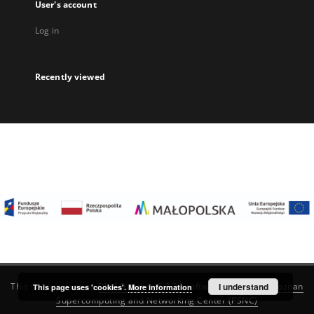
User's account
Log in
Recently viewed
I understand
This service runs on
DInGO dLibra 6.3.22
software created by
Poznan
This page uses 'cookies'.
More information
Supercomputing and Networking Center (PSNC)