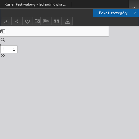
Kurier Festiwalowy - Jednodniówka Ogólnopolskiego Komitetu Organizacyjnego VII Festiwalu Kultury Studentów PRL, 1987. 04, nr 3
Pokaż szczegóły