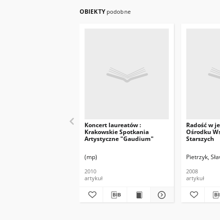
OBIEKTY
podobne
Koncert laureatów :
Radość w je
Krakowskie Spotkania
Ośrodku Ws
Artystyczne "Gaudium"
Starszych
(mp)
Pietrzyk, Sł
2010
2008
artykuł
artykuł