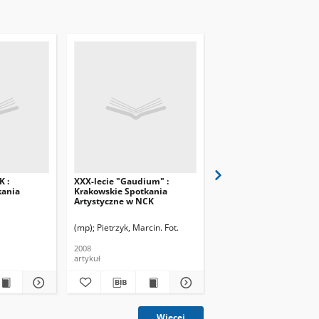
 :
XXX-lecie "Gaudium" :
Krakowskie Spotkania
kania
Krakowskie Spotkania
Artystyczne "Gaudium
Artystyczne w NCK
(mp)
Pietrzyk, Marcin. Fot.
(SP)
2008
2009
artykuł
artykuł
Więcej