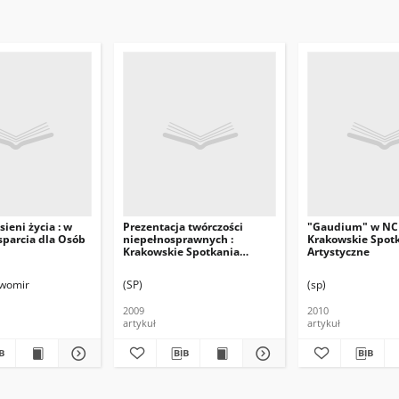
sieni życia : w
Prezentacja twórczości
"Gaudium" w NCK
parcia dla Osób
niepełnosprawnych :
Krakowskie Spot
Krakowskie Spotkania
Artystyczne
Artystyczne "Gaudium" w
NCK
awomir
(SP)
(sp)
2009
2010
artykuł
artykuł