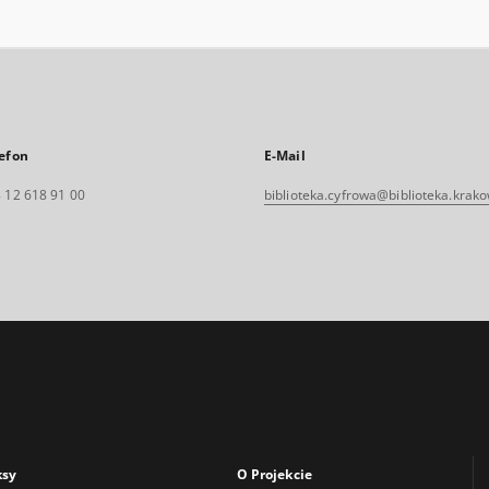
efon
E-Mail
 12 618 91 00
biblioteka.cyfrowa@biblioteka.krako
ksy
O Projekcie