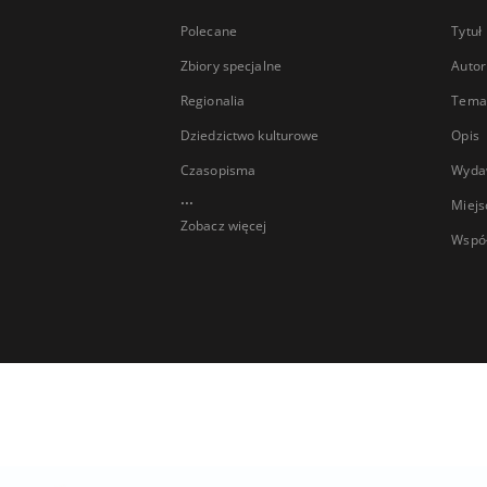
Polecane
Tytuł
Zbiory specjalne
Autor
Regionalia
Temat
Dziedzictwo kulturowe
Opis
Czasopisma
Wyda
...
Miejs
Zobacz więcej
Wspó