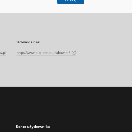
Odwiedź nas!
w.pl
http://www.biblioteka.krakow.pl/
Konto użytkownika