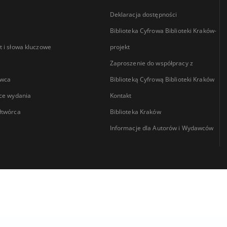
Deklaracja dostępności
Biblioteka Cyfrowa Biblioteki Kraków-
 i słowa kluczowe
projekt
Zaproszenie do współpracy z
wca
Biblioteką Cyfrową Biblioteki Kraków
ce wydania
Kontakt
łtwórca
Biblioteka Kraków
Informacje dla Autorów i Wydawców