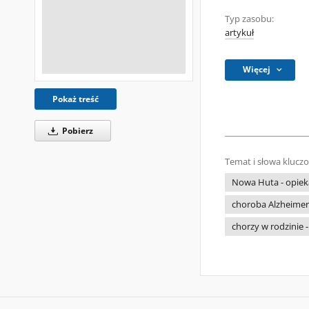
Typ zasobu:
artykuł
Więcej
Pokaż treść
Pobierz
Temat i słowa klucz
Nowa Huta - opieka
choroba Alzheimera
chorzy w rodzinie 