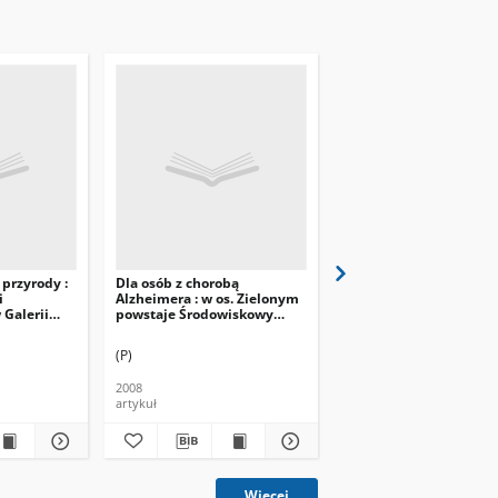
 przyrody :
Dla osób z chorobą
30 lat Klubu Seniora PK
i
Alzheimera : w os. Zielonym
działa przy Klubie
 Galerii
powstaje Środowiskowy
"Wersalik" na os.
 Centrum B
Dom Samopomocy
Ogrodowym
(P)
(p)
2008
2010
artykuł
artykuł
Więcej