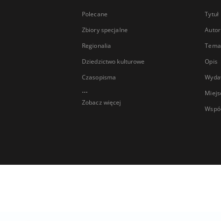
Polecane
Tytuł
Zbiory specjalne
Autor
Regionalia
Temat
Dziedzictwo kulturowe
Opis
Czasopisma
Wyda
...
Miejs
Zobacz więcej
Wspó