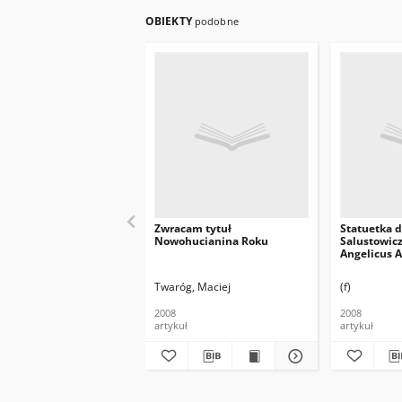
OBIEKTY
podobne
Zwracam tytuł
Statuetka d
Nowohucianina Roku
Salustowic
Angelicus A
Twaróg, Maciej
(f)
2008
2008
artykuł
artykuł