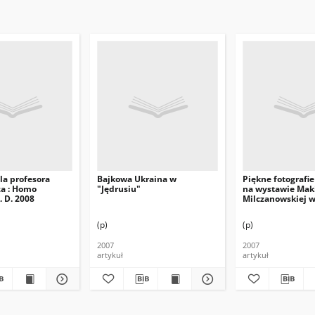
la profesora
Bajkowa Ukraina w
Piękne fotografie
za : Homo
"Jędrusiu"
na wystawie Mak
. D. 2008
Milczanowskiej w
"Centrum" w os.
3
(p)
(p)
2007
2007
artykuł
artykuł