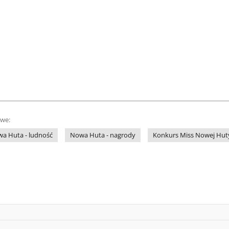
owe:
a Huta - ludność
Nowa Huta - nagrody
Konkurs Miss Nowej Huty 