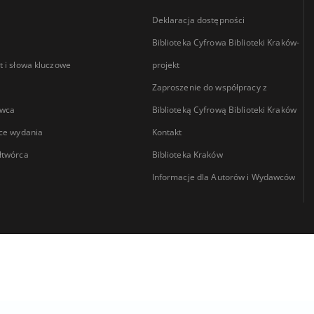
Deklaracja dostępności
Biblioteka Cyfrowa Biblioteki Kraków-
 i słowa kluczowe
projekt
Zaproszenie do współpracy z
wca
Biblioteką Cyfrową Biblioteki Kraków
ce wydania
Kontakt
łtwórca
Biblioteka Kraków
Informacje dla Autorów i Wydawców