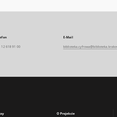
efon
E-Mail
 12 618 91 00
biblioteka.cyfrowa@biblioteka.krako
ksy
O Projekcie