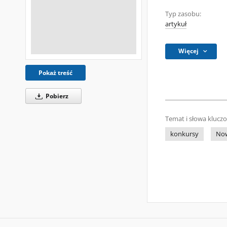
Typ zasobu:
artykuł
Więcej
Pokaż treść
Pobierz
Temat i słowa klucz
konkursy
Now