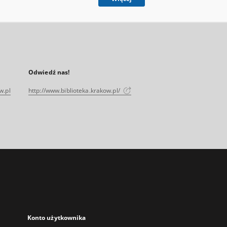
Odwiedź nas!
w.pl
http://www.biblioteka.krakow.pl/
Konto użytkownika