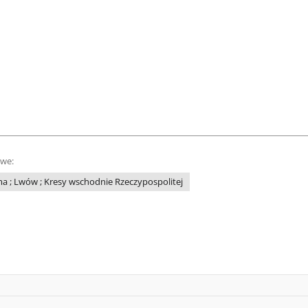
owe:
a ; Lwów ; Kresy wschodnie Rzeczypospolitej