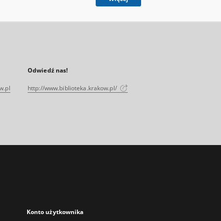
Odwiedź nas!
w.pl
http://www.biblioteka.krakow.pl/
Konto użytkownika