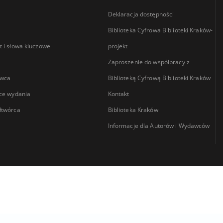
Deklaracja dostępności
Biblioteka Cyfrowa Biblioteki Kraków-
 i słowa kluczowe
projekt
Zaproszenie do współpracy z
wca
Biblioteką Cyfrową Biblioteki Kraków
ce wydania
Kontakt
łtwórca
Biblioteka Kraków
Informacje dla Autorów i Wydawców