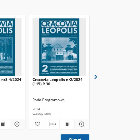
s nr3-4/2024
Cracovia Leopolis nr2/2024
Cracovia Leopolis nr1/
(115) R.30
(118) R.31
Rada Programowa
Rada Programowa
2024
2025
czasopismo
czasopismo
Więcej