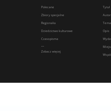
Polecane
Tytuł
Zbiory specjalne
Autor
Regionalia
Temat
Dziedzictwo kulturowe
Opis
Czasopisma
Wyda
...
Miejs
Zobacz więcej
Wspó