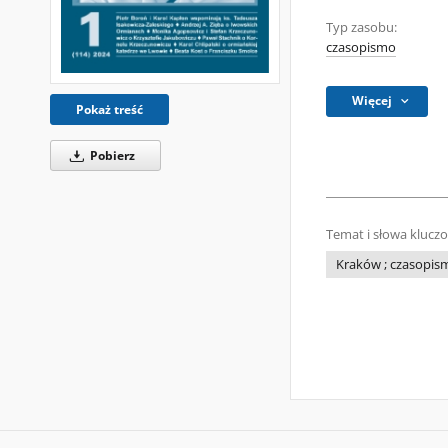
Typ zasobu:
czasopismo
Więcej
Pokaż treść
Pobierz
Temat i słowa klucz
Kraków ; czasopism