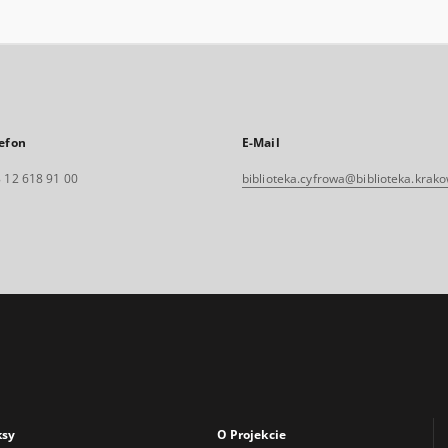
efon
E-Mail
 12 618 91 00
biblioteka.cyfrowa@biblioteka.krako
ksy
O Projekcie