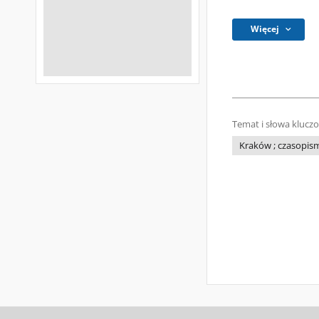
Więcej
Temat i słowa klucz
Kraków ; czasopism