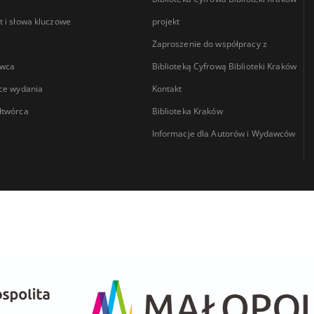
 i słowa kluczowe
projekt
Zaproszenie do współpracy z
wca
Biblioteką Cyfrową Biblioteki Kraków
ce wydania
Kontakt
łtwórca
Biblioteka Kraków
Informacje dla Autorów i Wydawców