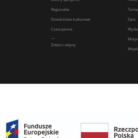
Regionalia
Temat
Dziedzictwo kulturowe
Opis
Czasopisma
Wyda
...
Miejs
Zobacz więcej
Wspó