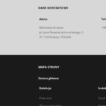
DANE KONTAKTOWE
Adres
Tel
Biblioteka Kraków
+48
pl. Jana Nowaka Jeziorańskiego 3
31-154 Kraków, POLSKA
MAPA STRONY
Strona główna
Kolekcje
Inde
Polecane
Tytuł
Zbiory specjalne
Autor