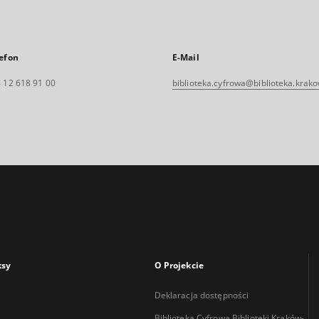
efon
E-Mail
 12 618 91 00
biblioteka.cyfrowa@biblioteka.krako
ksy
O Projekcie
Deklaracja dostępności
Biblioteka Cyfrowa Biblioteki Kraków-