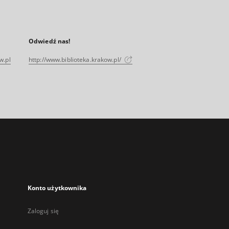
Odwiedź nas!
w.pl
http://www.biblioteka.krakow.pl/
Konto użytkownika
Zaloguj się