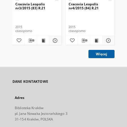
Cracovia Leopolis
Cracovia Leopolis
Cra
nr3/2015 (83) R.21
nr4/2015 (84) R.21
nr1
2015
2015
201
czasopismo
czasopismo
cza
Więcej
DANE KONTAKTOWE
Adres
Biblioteka Kraków
pl. Jana Nowaka Jeziorańskiego 3
31-154 Kraków, POLSKA