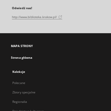
Odwiedź nas!
http://www.biblioteka.krakow.pl/
MAPA STRONY
Strona główna
Kolekcje
Polecane
Zbiory specjalne
Regionalia