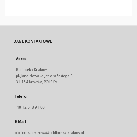
DANE KONTAKTOWE
Adres
Biblioteka Kraków
pl. Jana Nowaka Jeziorańskiego 3
31-154 Kraków, POLSKA
Telefon
+48 12 618 91 00
E-Mail
biblioteka.cyfrowa@biblioteka.krakow.pl